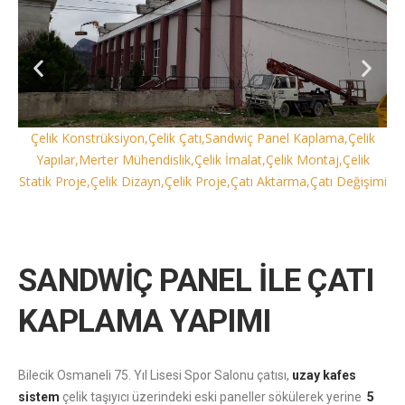
Çelik Konstrüksiyon,Çelik Çatı,Sandwiç Panel Kaplama,Çelik
Yapılar,Merter Mühendislik,Çelik İmalat,Çelik Montaj,Çelik
Statik Proje,Çelik Dizayn,Çelik Proje,Çatı Aktarma,Çatı Değişimi
SANDWİÇ PANEL İLE ÇATI
KAPLAMA YAPIMI
Bilecik Osmaneli 75. Yıl Lisesi Spor Salonu çatısı,
uzay kafes
sistem
çelik taşıyıcı üzerindeki eski paneller sökülerek yerine
5