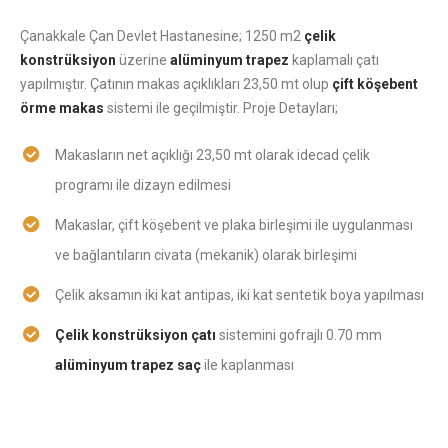
Çanakkale Çan Devlet Hastanesine; 1250 m2
çelik
konstrüksiyon
üzerine
alüminyum trapez
kaplamalı çatı
yapılmıştır. Çatının makas açıklıkları 23,50 mt olup
çift köşebent
örme makas
sistemi ile geçilmiştir. Proje Detayları;
Makasların net açıklığı 23,50 mt olarak idecad çelik
programı ile dizayn edilmesi
Makaslar, çift köşebent ve plaka birleşimi ile uygulanması
ve bağlantıların civata (mekanik) olarak birleşimi
Çelik aksamın iki kat antipas, iki kat sentetik boya yapılması
Çelik konstrüksiyon çatı
sistemini gofrajlı 0.70 mm
alüminyum trapez saç
ile kaplanması