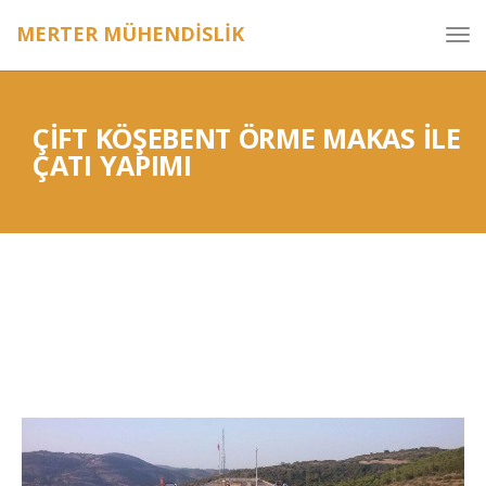
MERTER MÜHENDİSLİK
ÇIFT KÖŞEBENT ÖRME MAKAS ILE
ÇATI YAPIMI